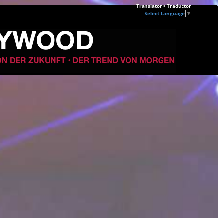
Translator • Traductor
Select Language
▼