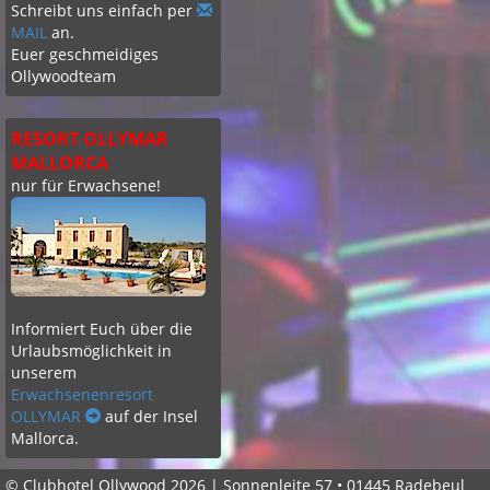
Schreibt uns einfach per
MAIL
an.
Euer geschmeidiges
Ollywoodteam
RESORT OLLYMAR
MALLORCA
nur für Erwachsene!
Informiert Euch über die
Urlaubsmöglichkeit in
unserem
Erwachsenenresort
OLLYMAR
auf der Insel
Mallorca.
© Clubhotel Ollywood 2026 | Sonnenleite 57 • 01445 Radebeul