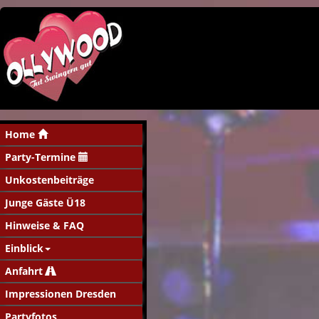
Home
Party-Termine
Unkostenbeiträge
Junge Gäste Ü18
Hinweise & FAQ
Einblick
Anfahrt
Impressionen Dresden
Partyfotos