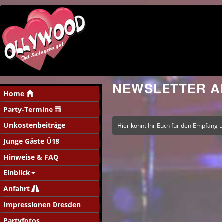
NEWSLETTER 
Home
Party-Termine
Unkostenbeiträge
Hier könnt Ihr Euch für den Empfang 
Junge Gäste Ü18
Hinweise & FAQ
Einblick
Anfahrt
Impressionen Dresden
Partyfotos