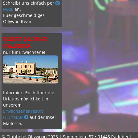
Schreibt uns einfach per
MAIL
an.
Euer geschmeidiges
Ollywoodteam
RESORT OLLYMAR
MALLORCA
nur für Erwachsene!
Informiert Euch über die
Urlaubsmöglichkeit in
unserem
Erwachsenenresort
OLLYMAR
auf der Insel
Mallorca.
© Clubhotel Ollywood 2026 | Sonnenleite 57 • 01445 Radebeul