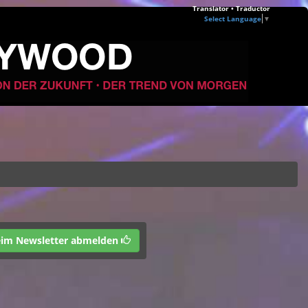
Translator • Traductor
Select Language
▼
im Newsletter abmelden